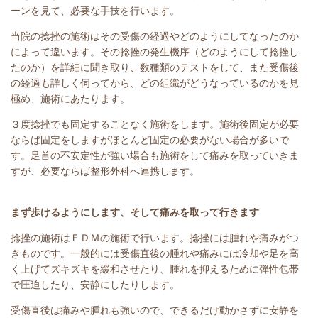
ーンを見て、必要な手技を行います。
当院の捻挫の施術はその受傷の経過やどのようにしてなったのか
によって違います。その捻挫の発生機序（どのようにして捻挫し
たのか）を詳細に聞き取り、数種類のテストをして、また受傷後
の経過も詳しく伺ってから、どの組織がどうなっているのかを見
極め、施術にあたります。
３度捻挫でも固定することなく施術をします。施術後固定が必要
ならば固定をしますがほとんど固定の必要がない場合が多いで
す。足首の不安定性が強い場合も施術をして痛みを取っていきま
すが、必要ならば整形外科へ連携します。
まず歩けるようにします、そして痛みを取って行きます
捻挫の施術はＦＤＭの施術で行います。捻挫には腫れや痛みがつ
きものです。一般的には受傷直後の腫れや痛みには冷却や足を高
く上げてズキズキを緩和させたり、腫れを抑えるために弾性包帯
で圧迫したり、安静にしたりします。
受傷直後は痛みや腫れも強いので、できるだけ動かさずに安静を