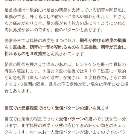
足首捻挫は一般的には足首の関節を支持している靭帯や関節包に
損傷ができ、外くるぶしの前や下に痛みや腫れが出たり、押さえ
ると痛みがあります。足の裏がもう片方の足に向くようにひねる
内反捻挫が多いのですが、他のパターンもあります。
整形外科では捻挫の程度を３つに分け、
靭帯が伸びる程度の損傷
を１度捻挫
、
靭帯の一部が切れるものを２度捻挫
、
靭帯が完全に
切れるものを３度捻挫
と定義されています。
足首の靭帯を押さえて痛みがあれば、レントゲンを撮って骨折の
有無を確認します。１度と２度の捻挫ではＲＩＣＥ処置に一般的
な応急処置（痛み止めや湿布）が施され、３度捻挫ではさらに加
えて２~３週間の固定、足首の不安定性が強い場合は手術になる場
合もあります。
当院では受傷程度ではなく受傷パターンの違いを見ます
当
院では捻挫の程度ではなく
受傷パターンの違い
で手技を使い分
けます。
まず捻挫の程度・状態に応じてきめ細かい動きのチェッ
クをします。お一人お一人受傷パターンが違いますのでそのパタ