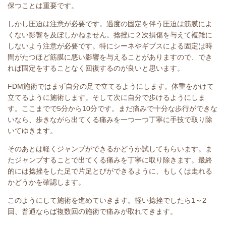
保つことは重要です。
しかし圧迫は注意が必要です。過度の固定を伴う圧迫は筋膜によ
くない影響を及ぼしかねません。捻挫に２次損傷を与えて複雑に
しないよう注意が必要です。特にシーネやギブスによる固定は時
間がたつほど筋膜に悪い影響を与えることがありますので、でき
れば固定をすることなく回復するのが良いと思います。
FDM施術ではまず自分の足で立てるようにします。体重をかけて
立てるように施術します。そして次に自分で歩けるようにしま
す。ここまでで5分から10分です。まだ痛みで十分な歩行ができな
いなら、歩きながら出てくる痛みを一つ一つ丁寧に手技で取り除
いてゆきます。
そのあとは軽くジャンプができるかどうか試してもらいます。ま
たジャンプすることで出てくる痛みを丁寧に取り除きます。最終
的には捻挫をした足で片足とびができるように、もしくは走れる
かどうかを確認します。
このようにして施術を進めていきます。軽い捻挫でしたら1～2
回、普通ならば複数回の施術で痛みが取れてきます。